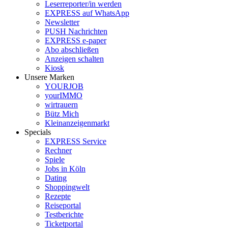
Leserreporter/in werden
EXPRESS auf WhatsApp
Newsletter
PUSH Nachrichten
EXPRESS e-paper
Abo abschließen
Anzeigen schalten
Kiosk
Unsere Marken
YOURJOB
yourIMMO
wirtrauern
Bütz Mich
Kleinanzeigenmarkt
Specials
EXPRESS Service
Rechner
Spiele
Jobs in Köln
Dating
Shoppingwelt
Rezepte
Reiseportal
Testberichte
Ticketportal