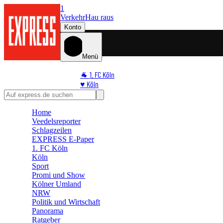
1
Verkehr
Hau raus
Konto
Menü
🐐 1. FC Köln
♥️ Köln
⭐ Promi
🏆 Sport
Home
🛒 Shoppingwelt
Veedelsreporter
🧩 Spiele
Schlagzeilen
EXPRESS E-Paper
1. FC Köln
Köln
Sport
Promi und Show
Kölner Umland
NRW
Politik und Wirtschaft
Panorama
Ratgeber