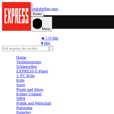
1
Verkehr
Hau raus
Konto
Menü
🐐 1. FC Köln
♥️ Köln
⭐ Promi
🏆 Sport
Home
🛒 Shoppingwelt
Veedelsreporter
🧩 Spiele
Schlagzeilen
EXPRESS E-Paper
1. FC Köln
Köln
Sport
Promi und Show
Kölner Umland
NRW
Politik und Wirtschaft
Panorama
Ratgeber