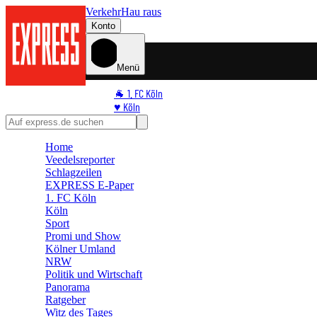
Verkehr
Hau raus
Konto
Menü
🐐 1. FC Köln
♥️ Köln
⭐ Promi
🏆 Sport
Home
🛒 Shoppingwelt
Veedelsreporter
🧩 Spiele
Schlagzeilen
EXPRESS E-Paper
1. FC Köln
Köln
Sport
Promi und Show
Kölner Umland
NRW
Politik und Wirtschaft
Panorama
Ratgeber
Witz des Tages