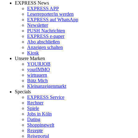
EXPRESS News
EXPRESS APP
Leserreporter/in werden
EXPRESS auf WhatsApp
Newsletter
PUSH Nachrichten
EXPRESS e-paper
Abo abschließen
Anzeigen schalten
Kiosk
Unsere Marken
YOURJOB
yourIMMO
wirtrauern
Bütz Mich
Kleinanzeigenmarkt
Specials
EXPRESS Service
Rechner
Spiele
Jobs in Köln
Dating
Shoppingwelt
Rezepte
Reiseportal