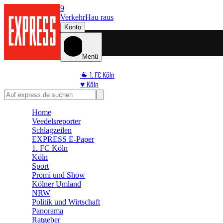
9
Verkehr
Hau raus
Konto
Menü
🐐 1. FC Köln
♥️ Köln
⭐ Promi
🏆 Sport
Home
🛒 Shoppingwelt
Veedelsreporter
🧩 Spiele
Schlagzeilen
EXPRESS E-Paper
1. FC Köln
Köln
Sport
Promi und Show
Kölner Umland
NRW
Politik und Wirtschaft
Panorama
Ratgeber