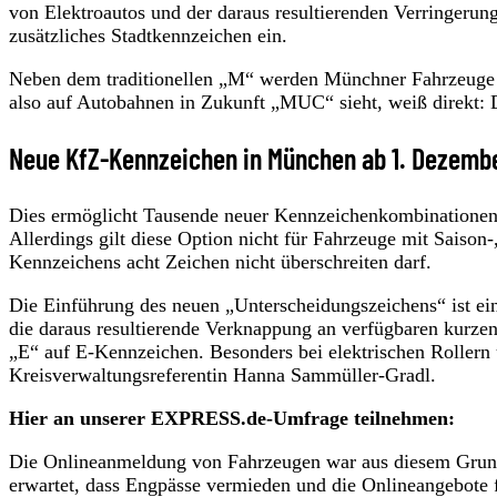
von Elektroautos und der daraus resultierenden Verringerun
zusätzliches Stadtkennzeichen ein.
Neben dem traditionellen „M“ werden Münchner Fahrzeuge
also auf Autobahnen in Zukunft „MUC“ sieht, weiß direkt: 
Neue KfZ-Kennzeichen in München ab 1. Dezemb
Dies ermöglicht Tausende neuer Kennzeichenkombinationen
Allerdings gilt diese Option nicht für Fahrzeuge mit Saiso
Kennzeichens acht Zeichen nicht überschreiten darf.
Die Einführung des neuen „Unterscheidungszeichens“ ist ei
die daraus resultierende Verknappung an verfügbaren kurz
„E“ auf E-Kennzeichen. Besonders bei elektrischen Roller
Kreisverwaltungsreferentin Hanna Sammüller-Gradl.
Hier an unserer EXPRESS.de-Umfrage teilnehmen:
Die Onlineanmeldung von Fahrzeugen war aus diesem Grund
erwartet, dass Engpässe vermieden und die Onlineangebote 