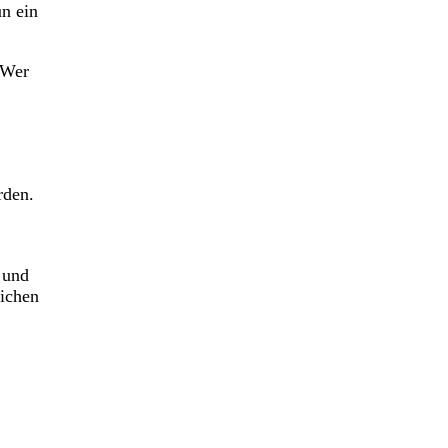
un ein
 Wer
rden.
 und
lichen