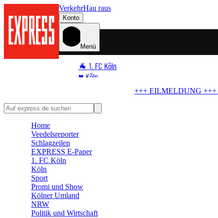
Verkehr
Hau raus
Konto
Menü
🐐 1. FC Köln
♥️ Köln
⭐ Promi
MELDUNG +++
Blindgänger in Köln
Bombe im Rhein! Seilbahn stellt B
🏆 Sport
🛒 Shoppingwelt
Home
🧩 Spiele
Veedelsreporter
Schlagzeilen
EXPRESS E-Paper
1. FC Köln
Köln
Sport
Promi und Show
Kölner Umland
NRW
Politik und Wirtschaft