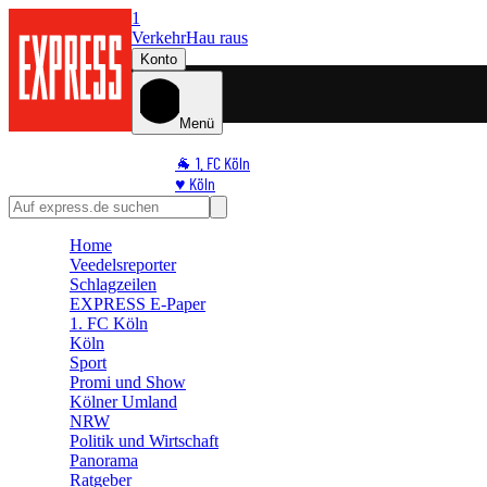
1
Verkehr
Hau raus
Konto
Menü
🐐 1. FC Köln
♥️ Köln
⭐ Promi
🏆 Sport
Home
🛒 Shoppingwelt
Veedelsreporter
🧩 Spiele
Schlagzeilen
EXPRESS E-Paper
1. FC Köln
Köln
Sport
Promi und Show
Kölner Umland
NRW
Politik und Wirtschaft
Panorama
Ratgeber