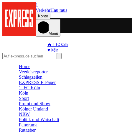
1
Verkehr
Hau raus
Konto
Menü
🐐 1. FC Köln
♥️ Köln
⭐ Promi
🏆 Sport
Home
🛒 Shoppingwelt
Veedelsreporter
🧩 Spiele
Schlagzeilen
EXPRESS E-Paper
1. FC Köln
Köln
Sport
Promi und Show
Kölner Umland
NRW
Politik und Wirtschaft
Panorama
Ratgeber