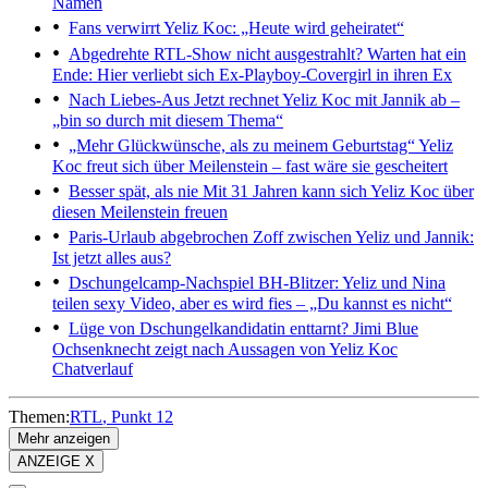
Namen
Fans verwirrt
Yeliz Koc: „Heute wird geheiratet“
Abgedrehte RTL-Show nicht ausgestrahlt?
Warten hat ein
Ende: Hier verliebt sich Ex-Playboy-Covergirl in ihren Ex
Nach Liebes-Aus
Jetzt rechnet Yeliz Koc mit Jannik ab –
„bin so durch mit diesem Thema“
„Mehr Glückwünsche, als zu meinem Geburtstag“
Yeliz
Koc freut sich über Meilenstein – fast wäre sie gescheitert
Besser spät, als nie
Mit 31 Jahren kann sich Yeliz Koc über
diesen Meilenstein freuen
Paris-Urlaub abgebrochen
Zoff zwischen Yeliz und Jannik:
Ist jetzt alles aus?
Dschungelcamp-Nachspiel
BH-Blitzer: Yeliz und Nina
teilen sexy Video, aber es wird fies – „Du kannst es nicht“
Lüge von Dschungelkandidatin enttarnt?
Jimi Blue
Ochsenknecht zeigt nach Aussagen von Yeliz Koc
Chatverlauf
Themen:
RTL
Punkt 12
Mehr anzeigen
ANZEIGE X