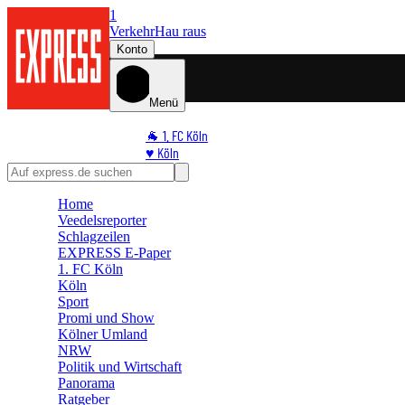
1
Verkehr
Hau raus
Konto
Menü
🐐 1. FC Köln
♥️ Köln
⭐ Promi
🏆 Sport
Home
🛒 Shoppingwelt
Veedelsreporter
🧩 Spiele
Schlagzeilen
EXPRESS E-Paper
1. FC Köln
Köln
Sport
Promi und Show
Kölner Umland
NRW
Politik und Wirtschaft
Panorama
Ratgeber