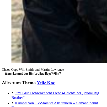
Chaos-Cops Will Smith und Martin Lawrence
Wann kommt der fünfte „Bad Boys“-Film?
Alles zum Thema
Yeliz Koc
Jimi Blue Ochsenknecht
Liebes-Beichte bei „Promi Big
Brother“
Kumpel von TV-Stars tot
Alle trauern – niemand nennt