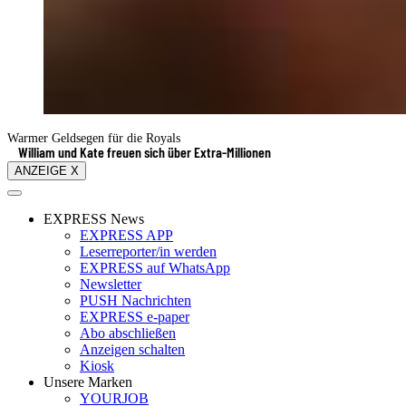
Warmer Geldsegen für die Royals
William und Kate freuen sich über Extra-Millionen
ANZEIGE X
EXPRESS News
EXPRESS APP
Leserreporter/in werden
EXPRESS auf WhatsApp
Newsletter
PUSH Nachrichten
EXPRESS e-paper
Abo abschließen
Anzeigen schalten
Kiosk
Unsere Marken
YOURJOB