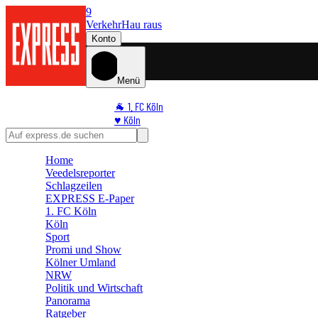
9
Verkehr
Hau raus
Konto
Menü
🐐 1. FC Köln
♥️ Köln
⭐ Promi
🏆 Sport
Home
🛒 Shoppingwelt
Veedelsreporter
🧩 Spiele
Schlagzeilen
EXPRESS E-Paper
1. FC Köln
Köln
Sport
Promi und Show
Kölner Umland
NRW
Politik und Wirtschaft
Panorama
Ratgeber