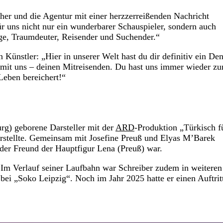
her und die Agentur mit einer herzzerreißenden Nachricht
ür uns nicht nur ein wunderbarer Schauspieler, sondern auch
ge, Traumdeuter, Reisender und Suchender.“
Künstler: „Hier in unserer Welt hast du dir definitiv ein De
 mit uns – deinen Mitreisenden. Du hast uns immer wieder z
Leben bereichert!“
rg) geborene Darsteller mit der
ARD
-Produktion „Türkisch f
rstellte. Gemeinsam mit Josefine Preuß und Elyas M’Barek
 der Freund der Hauptfigur Lena (Preuß) war.
. Im Verlauf seiner Laufbahn war Schreiber zudem in weiteren
ei „Soko Leipzig“. Noch im Jahr 2025 hatte er einen Auftritt