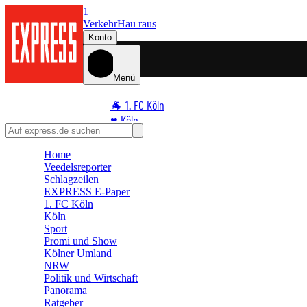
1
Verkehr
Hau raus
Konto
Menü
🐐 1. FC Köln
♥️ Köln
⭐ Promi
Home
🏆 Sport
Veedelsreporter
🛒 Shoppingwelt
Schlagzeilen
🧩 Spiele
EXPRESS E-Paper
1. FC Köln
Köln
Sport
Promi und Show
Kölner Umland
NRW
Politik und Wirtschaft
Panorama
Ratgeber