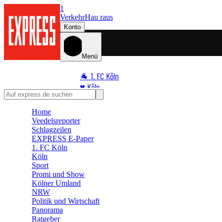
1
Verkehr
Hau raus
Konto
Menü
🐐 1. FC Köln
♥️ Köln
⭐ Promi
Home
🏆 Sport
Veedelsreporter
🛒 Shoppingwelt
Schlagzeilen
🧩 Spiele
EXPRESS E-Paper
1. FC Köln
Köln
Sport
Promi und Show
Kölner Umland
NRW
Politik und Wirtschaft
Panorama
Ratgeber