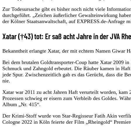
Zur Todesursache gibt es bisher noch nicht viele Informatio
durchgeführt. „Zeichen äußerlicher Gewalteinwirkung haben s
der Kölner Staatsanwaltschaft, auf EXPRESS.de-Anfrage mi
Xatar (†43) tot: Er saß acht Jahre in der JVA Rh
Bekanntheit erlangte Xatar, der mit echtem Namen Giwar Haj
Bei dem brutalen Goldtransporter-Coup hatte Xatar 2009 
Schmuck und Zahngold erbeutet. Die Räuber kamen in Haft 
jede Spur. Zwischenzeitlich gab es das Gerücht, dass die B
nie.
Xatar war 2011 zu acht Jahren Haft verurteilt worden, kam 
Prozessen schwieg er eisern zum Verbleib des Goldes. Währ
Album „Nr. 415“.
Der Krimi-Stoff wurde von Star-Regisseur Fatih Akin verfi
Cologne 2022 in Köln feierte der Film „Rheingold“ Premier