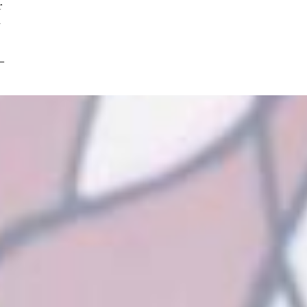
r
d
–