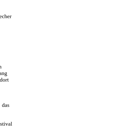
recher
m
ang
dort
 das
stival