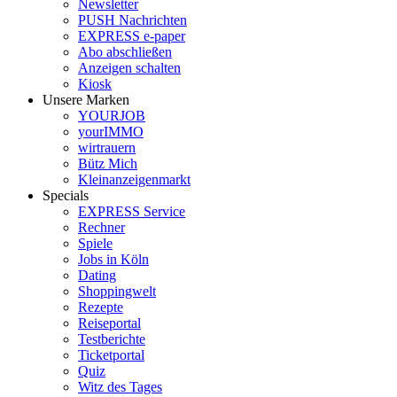
Newsletter
PUSH Nachrichten
EXPRESS e-paper
Abo abschließen
Anzeigen schalten
Kiosk
Unsere Marken
YOURJOB
yourIMMO
wirtrauern
Bütz Mich
Kleinanzeigenmarkt
Specials
EXPRESS Service
Rechner
Spiele
Jobs in Köln
Dating
Shoppingwelt
Rezepte
Reiseportal
Testberichte
Ticketportal
Quiz
Witz des Tages