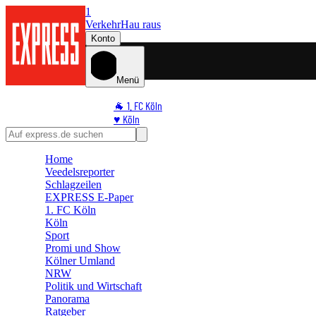
1
Verkehr
Hau raus
Konto
Menü
🐐 1. FC Köln
♥️ Köln
⭐ Promi
🏆 Sport
Home
🛒 Shoppingwelt
Veedelsreporter
🧩 Spiele
Schlagzeilen
EXPRESS E-Paper
1. FC Köln
Köln
Sport
Promi und Show
Kölner Umland
NRW
Politik und Wirtschaft
Panorama
Ratgeber