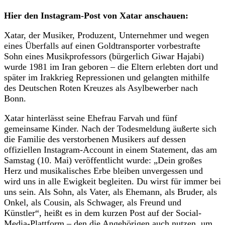
Hier den Instagram-Post von Xatar anschauen:
Xatar, der Musiker, Produzent, Unternehmer und wegen
eines Überfalls auf einen Goldtransporter vorbestrafte
Sohn eines Musikprofessors (bürgerlich Giwar Hajabi)
wurde 1981 im Iran geboren – die Eltern erlebten dort und
später im Irakkrieg Repressionen und gelangten mithilfe
des Deutschen Roten Kreuzes als Asylbewerber nach
Bonn.
Xatar hinterlässt seine Ehefrau Farvah und fünf
gemeinsame Kinder. Nach der Todesmeldung äußerte sich
die Familie des verstorbenen Musikers auf dessen
offiziellen Instagram-Account in einem Statement, das am
Samstag (10. Mai) veröffentlicht wurde: „Dein großes
Herz und musikalisches Erbe bleiben unvergessen und
wird uns in alle Ewigkeit begleiten. Du wirst für immer bei
uns sein. Als Sohn, als Vater, als Ehemann, als Bruder, als
Onkel, als Cousin, als Schwager, als Freund und
Künstler“, heißt es in dem kurzen Post auf der Social-
Media-Plattform – den die Angehörigen auch nutzen, um