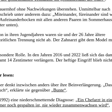
 Bauernhof ohne Nachwirkungen überstehen. Unmittelbar nach
schrieb unter anderem dazu: „Miteinander, füreinander sind w
e Aufeinanderhocken mit allen anderen Paaren im Sommerhaus.
er unten).
on in ihren Jugendjahren waren sie und der 26 Jahre ältere
zeitlichen Trennung nicht ab. Der Zahnarzt gibt dem Model m
sondere Rolle. In den Jahren 2016 und 2022 ließ sich das da
t 14 Zentimeter verlängern. Der heftige Eingriff blieb nich
 lesen:
er denkt inzwischen anders über ihre Beinverlängerung. „Da
auch“, erklärte sie gegenüber
„Bunte“
.
 1992) eine niederschmetternde Diagnose:
„Ein Chefarzt in ein
mer noch gespalten ist, nie wieder zusammenwachsen wird“,