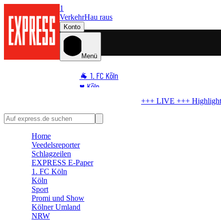
1
Verkehr
Hau raus
Konto
Menü
🐐 1. FC Köln
♥️ Köln
⭐ Promi
+
Highlight-Test im Ticker
Startelf da – WM-Star gibt FC-Debüt
🏆 Sport
🛒 Shoppingwelt
Home
🧩 Spiele
Veedelsreporter
Schlagzeilen
EXPRESS E-Paper
1. FC Köln
Köln
Sport
Promi und Show
Kölner Umland
NRW