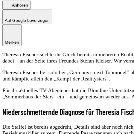
Anhören
Auf Google bevorzugen
Merken
Theresia Fischer suchte ihr Glück bereits in mehreren Real
dabei – an der Seite ihres Freundes Stefan Kleiser. Wir ver
Theresia Fischer lief solo bei „Germany's next Topmodel“ 
und kämpfte allein den „Kampf der Realitystars“.
Für ihr aktuelles TV-Abenteuer hat die Blondine Unterstüt
„Sommerhaus der Stars“ ein – und gemeinsam wieder aus. Als
Niederschmetternde Diagnose für Theresia Fis
Die Staffel ist bereits abgedreht, Details sind aber noch ni
Beziehungskiller zu sein.
Dutzende Paare trennten sich na