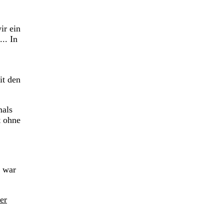
ir ein
.. In
it den
mals
t ohne
s war
er