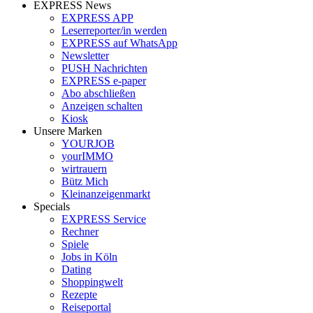
EXPRESS News
EXPRESS APP
Leserreporter/in werden
EXPRESS auf WhatsApp
Newsletter
PUSH Nachrichten
EXPRESS e-paper
Abo abschließen
Anzeigen schalten
Kiosk
Unsere Marken
YOURJOB
yourIMMO
wirtrauern
Bütz Mich
Kleinanzeigenmarkt
Specials
EXPRESS Service
Rechner
Spiele
Jobs in Köln
Dating
Shoppingwelt
Rezepte
Reiseportal