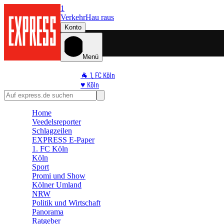
1
Verkehr
Hau raus
Konto
Menü
🐐 1. FC Köln
♥️ Köln
⭐ Promi
🏆 Sport
Home
🛒 Shoppingwelt
Veedelsreporter
🧩 Spiele
Schlagzeilen
EXPRESS E-Paper
1. FC Köln
Köln
Sport
Promi und Show
Kölner Umland
NRW
Politik und Wirtschaft
Panorama
Ratgeber