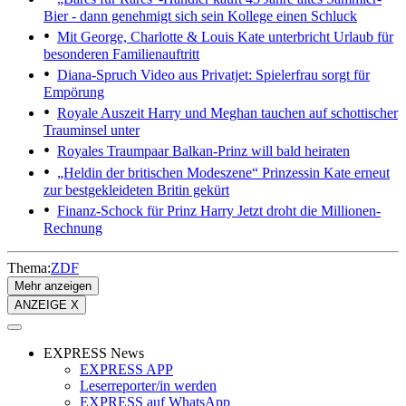
Bier - dann genehmigt sich sein Kollege einen Schluck
Mit George, Charlotte & Louis
Kate unterbricht Urlaub für
besonderen Familienauftritt
Diana-Spruch
Video aus Privatjet: Spielerfrau sorgt für
Empörung
Royale Auszeit
Harry und Meghan tauchen auf schottischer
Trauminsel unter
Royales Traumpaar
Balkan-Prinz will bald heiraten
„Heldin der britischen Modeszene“
Prinzessin Kate erneut
zur bestgekleideten Britin gekürt
Finanz-Schock für Prinz Harry
Jetzt droht die Millionen-
Rechnung
Thema:
ZDF
Mehr anzeigen
ANZEIGE X
EXPRESS News
EXPRESS APP
Leserreporter/in werden
EXPRESS auf WhatsApp