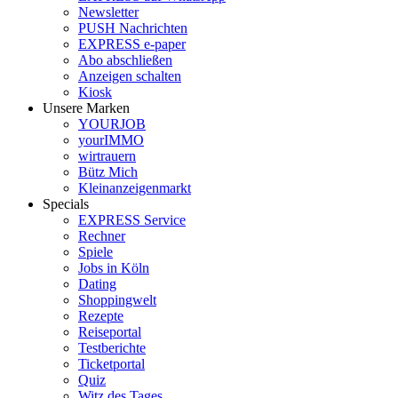
Newsletter
PUSH Nachrichten
EXPRESS e-paper
Abo abschließen
Anzeigen schalten
Kiosk
Unsere Marken
YOURJOB
yourIMMO
wirtrauern
Bütz Mich
Kleinanzeigenmarkt
Specials
EXPRESS Service
Rechner
Spiele
Jobs in Köln
Dating
Shoppingwelt
Rezepte
Reiseportal
Testberichte
Ticketportal
Quiz
Witz des Tages