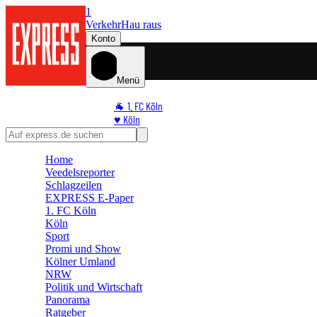
1
Verkehr
Hau raus
Konto
Menü
🐐 1. FC Köln
♥️ Köln
⭐ Promi
🏆 Sport
Home
🛒 Shoppingwelt
Veedelsreporter
🧩 Spiele
Schlagzeilen
EXPRESS E-Paper
1. FC Köln
Köln
Sport
Promi und Show
Kölner Umland
NRW
Politik und Wirtschaft
Panorama
Ratgeber