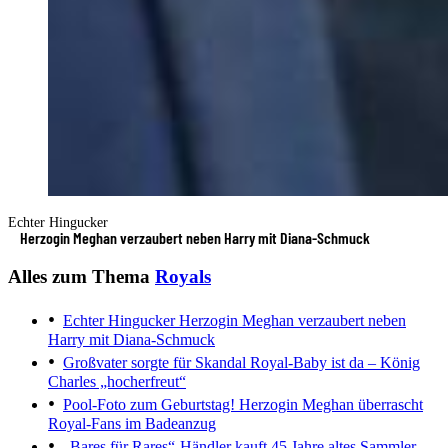
Echter Hingucker
Herzogin Meghan verzaubert neben Harry mit Diana-Schmuck
Alles zum Thema
Royals
Echter Hingucker
Herzogin Meghan verzaubert neben
Harry mit Diana-Schmuck
Großvater sorgte für Skandal
Royal-Baby ist da – König
Charles „hocherfreut“
Pool-Foto zum Geburtstag!
Herzogin Meghan überrascht
Royal-Fans im Badeanzug
„Bares für Rares“-Händler kauft 45 Jahre altes Sammler-