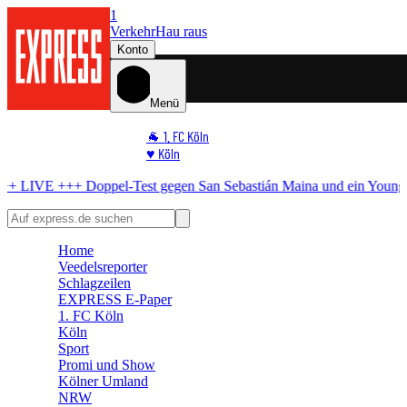
1
Verkehr
Hau raus
Konto
Menü
🐐 1. FC Köln
♥️ Köln
⭐ Promi
oppel-Test gegen San Sebastián
Maina und ein Youngster: FC gewinnt
🏆 Sport
🛒 Shoppingwelt
🧩 Spiele
Home
Veedelsreporter
Schlagzeilen
EXPRESS E-Paper
1. FC Köln
Köln
Sport
Promi und Show
Kölner Umland
NRW