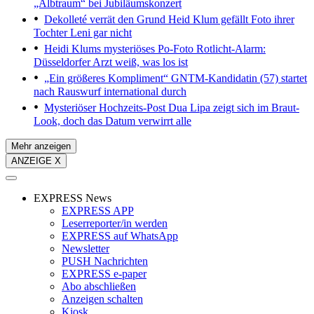
„Albtraum“ bei Jubiläumskonzert
Dekolleté verrät den Grund
Heid Klum gefällt Foto ihrer
Tochter Leni gar nicht
Heidi Klums mysteriöses Po-Foto
Rotlicht-Alarm:
Düsseldorfer Arzt weiß, was los ist
„Ein größeres Kompliment“
GNTM-Kandidatin (57) startet
nach Rauswurf international durch
Mysteriöser Hochzeits-Post
Dua Lipa zeigt sich im Braut-
Look, doch das Datum verwirrt alle
Mehr anzeigen
ANZEIGE X
EXPRESS News
EXPRESS APP
Leserreporter/in werden
EXPRESS auf WhatsApp
Newsletter
PUSH Nachrichten
EXPRESS e-paper
Abo abschließen
Anzeigen schalten
Kiosk