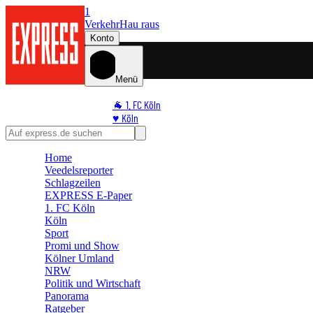
1
Verkehr
Hau raus
Konto
Menü
🐐 1. FC Köln
♥️ Köln
⭐ Promi
🏆 Sport
Home
🛒 Shoppingwelt
Veedelsreporter
🧩 Spiele
Schlagzeilen
EXPRESS E-Paper
1. FC Köln
Köln
Sport
Promi und Show
Kölner Umland
NRW
Politik und Wirtschaft
Panorama
Ratgeber