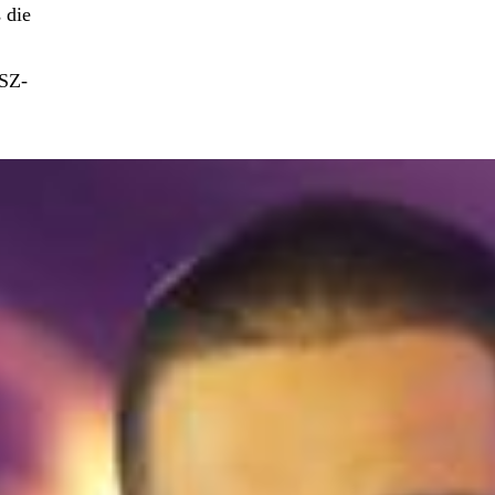
 die
ZSZ-