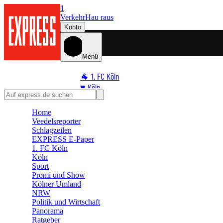
1
Verkehr
Hau raus
Konto
Menü
🐐 1. FC Köln
♥️ Köln
⭐ Promi
Home
🏆 Sport
Veedelsreporter
🛒 Shoppingwelt
Schlagzeilen
🧩 Spiele
EXPRESS E-Paper
1. FC Köln
Köln
Sport
Promi und Show
Kölner Umland
NRW
Politik und Wirtschaft
Panorama
Ratgeber