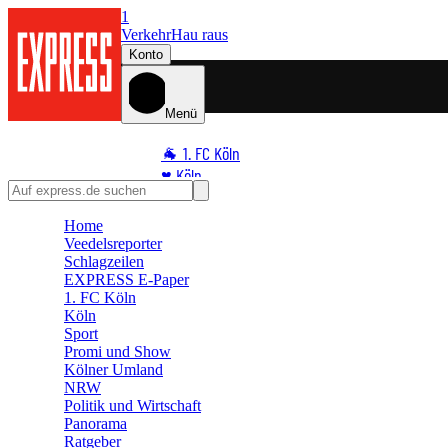
1
Verkehr
Hau raus
Konto
Menü
🐐 1. FC Köln
♥️ Köln
⭐ Promi
Home
🏆 Sport
Veedelsreporter
🛒 Shoppingwelt
Schlagzeilen
🧩 Spiele
EXPRESS E-Paper
1. FC Köln
Köln
Sport
Promi und Show
Kölner Umland
NRW
Politik und Wirtschaft
Panorama
Ratgeber