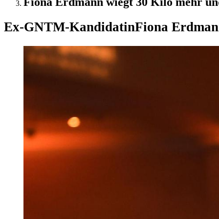
Fiona Erdmann wiegt 30 Kilo mehr und
Ex-GNTM-Kandidatin
Fiona Erdmann 