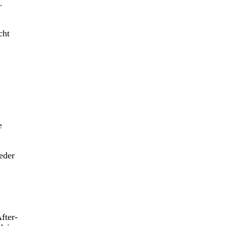
.
cht
e
eder
fter-