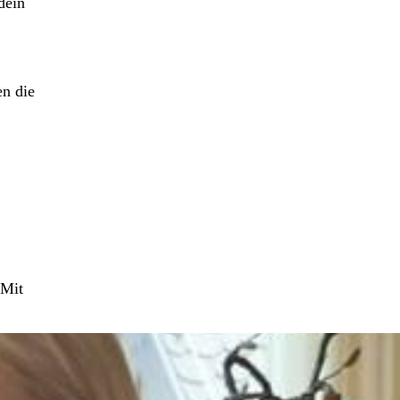
dein
en die
 Mit