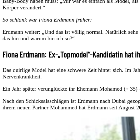
Baby-Body haben muss: „Mir war es einfach als Model, als P
Körper verändert.“
So schlank war Fiona Erdmann früher:
Erdmann weiter: „Und das ist völlig normal. Natürlich sehe
das hin und warum bin ich so?“
Fiona Erdmann: Ex-„Topmodel“-Kandidatin hat ih
Das quirlige Model hat eine schwere Zeit hinter sich. Im Ja
Nervenkrankheit.
Ein Jahr später verunglückte ihr Ehemann Mohamed († 35) –
Nach den Schicksalsschlägen ist Erdmann nach Dubai gezoge
ihrem neuen Partner Mohammed hat Erdmann seit August 