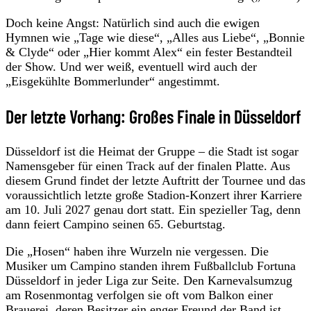
Doch keine Angst: Natürlich sind auch die ewigen
Hymnen wie „Tage wie diese“, „Alles aus Liebe“, „Bonnie
& Clyde“ oder „Hier kommt Alex“ ein fester Bestandteil
der Show. Und wer weiß, eventuell wird auch der
„Eisgekühlte Bommerlunder“ angestimmt.
Der letzte Vorhang: Großes Finale in Düsseldorf
Düsseldorf ist die Heimat der Gruppe – die Stadt ist sogar
Namensgeber für einen Track auf der finalen Platte. Aus
diesem Grund findet der letzte Auftritt der Tournee und das
voraussichtlich letzte große Stadion-Konzert ihrer Karriere
am 10. Juli 2027 genau dort statt. Ein spezieller Tag, denn
dann feiert Campino seinen 65. Geburtstag.
Die „Hosen“ haben ihre Wurzeln nie vergessen. Die
Musiker um Campino standen ihrem Fußballclub Fortuna
Düsseldorf in jeder Liga zur Seite. Den Karnevalsumzug
am Rosenmontag verfolgen sie oft vom Balkon einer
Brauerei, deren Besitzer ein enger Freund der Band ist.