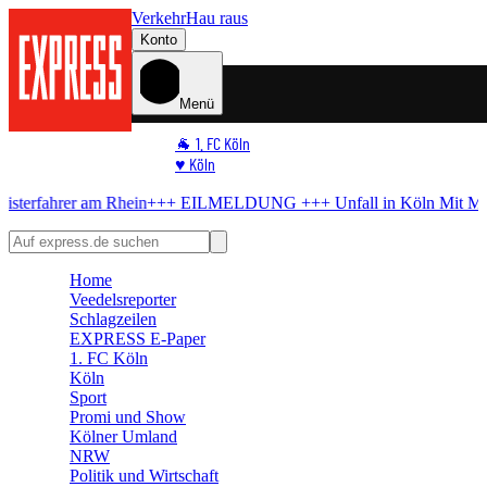
Verkehr
Hau raus
Konto
Menü
🐐 1. FC Köln
♥️ Köln
⭐ Promi
m Rhein
+++ EILMELDUNG +++
Unfall in Köln
Mit Mercedes-AMG al
🏆 Sport
🛒 Shoppingwelt
🧩 Spiele
Home
Veedelsreporter
Schlagzeilen
EXPRESS E-Paper
1. FC Köln
Köln
Sport
Promi und Show
Kölner Umland
NRW
Politik und Wirtschaft