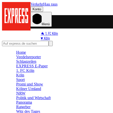
Verkehr
Hau raus
Konto
Menü
🐐 1. FC Köln
♥️ Köln
⭐ Promi
🏆 Sport
Home
🛒 Shoppingwelt
Veedelsreporter
🧩 Spiele
Schlagzeilen
EXPRESS E-Paper
1. FC Köln
Köln
Sport
Promi und Show
Kölner Umland
NRW
Politik und Wirtschaft
Panorama
Ratgeber
Witz des Tages