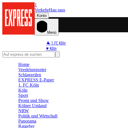
1
Verkehr
Hau raus
Konto
Menü
🐐 1. FC Köln
♥️ Köln
⭐ Promi
🏆 Sport
Home
🛒 Shoppingwelt
Veedelsreporter
🧩 Spiele
Schlagzeilen
EXPRESS E-Paper
1. FC Köln
Köln
Sport
Promi und Show
Kölner Umland
NRW
Politik und Wirtschaft
Panorama
Ratgeber