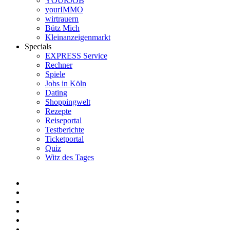
YOURJOB
yourIMMO
wirtrauern
Bütz Mich
Kleinanzeigenmarkt
Specials
EXPRESS Service
Rechner
Spiele
Jobs in Köln
Dating
Shoppingwelt
Rezepte
Reiseportal
Testberichte
Ticketportal
Quiz
Witz des Tages