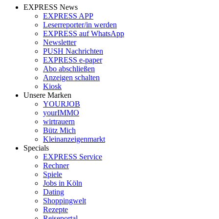
EXPRESS News
EXPRESS APP
Leserreporter/in werden
EXPRESS auf WhatsApp
Newsletter
PUSH Nachrichten
EXPRESS e-paper
Abo abschließen
Anzeigen schalten
Kiosk
Unsere Marken
YOURJOB
yourIMMO
wirtrauern
Bütz Mich
Kleinanzeigenmarkt
Specials
EXPRESS Service
Rechner
Spiele
Jobs in Köln
Dating
Shoppingwelt
Rezepte
Reiseportal