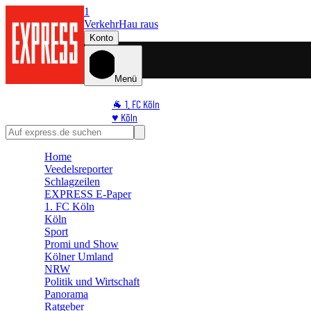
1
Verkehr
Hau raus
Konto
Menü
🐐 1. FC Köln
♥️ Köln
⭐ Promi
🏆 Sport
Home
🛒 Shoppingwelt
Veedelsreporter
🧩 Spiele
Schlagzeilen
EXPRESS E-Paper
1. FC Köln
Köln
Sport
Promi und Show
Kölner Umland
NRW
Politik und Wirtschaft
Panorama
Ratgeber