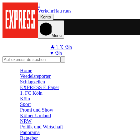
1
Verkehr
Hau raus
Konto
Menü
🐐 1. FC Köln
♥️ Köln
⭐ Promi
🏆 Sport
Home
🛒 Shoppingwelt
Veedelsreporter
🧩 Spiele
Schlagzeilen
EXPRESS E-Paper
1. FC Köln
Köln
Sport
Promi und Show
Kölner Umland
NRW
Politik und Wirtschaft
Panorama
Ratgeber