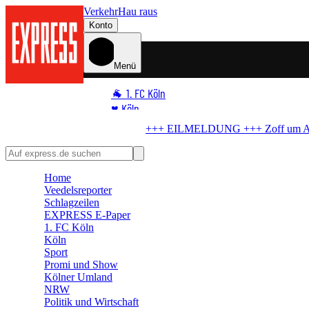
Verkehr
Hau raus
Konto
Menü
🐐 1. FC Köln
♥️ Köln
⭐ Promi
DUNG +++
Zoff um Außengastronomie
Stadt knickt ein – so geht's am 
🏆 Sport
🛒 Shoppingwelt
Home
🧩 Spiele
Veedelsreporter
Schlagzeilen
EXPRESS E-Paper
1. FC Köln
Köln
Sport
Promi und Show
Kölner Umland
NRW
Politik und Wirtschaft