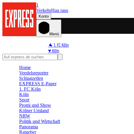
1
Verkehr
Hau raus
Konto
Menü
🐐 1. FC Köln
♥️ Köln
⭐ Promi
🏆 Sport
Home
🛒 Shoppingwelt
Veedelsreporter
🧩 Spiele
Schlagzeilen
EXPRESS E-Paper
1. FC Köln
Köln
Sport
Promi und Show
Kölner Umland
NRW
Politik und Wirtschaft
Panorama
Ratgeber