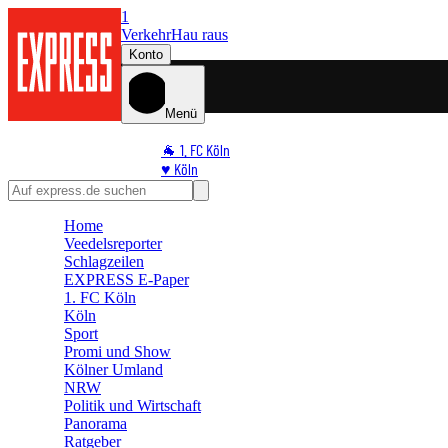
1
Verkehr
Hau raus
Konto
Menü
🐐 1. FC Köln
♥️ Köln
⭐ Promi
🏆 Sport
Home
🛒 Shoppingwelt
Veedelsreporter
🧩 Spiele
Schlagzeilen
EXPRESS E-Paper
1. FC Köln
Köln
Sport
Promi und Show
Kölner Umland
NRW
Politik und Wirtschaft
Panorama
Ratgeber