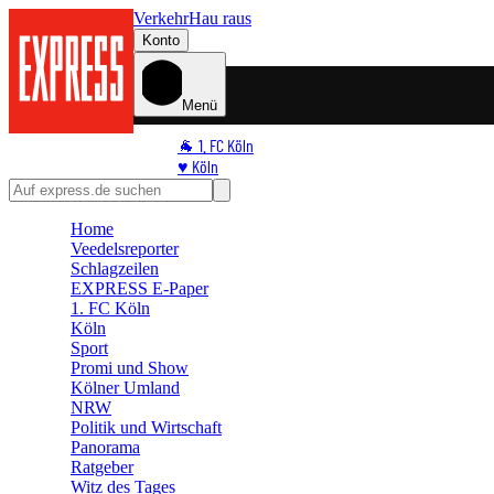
Verkehr
Hau raus
Konto
Menü
🐐 1. FC Köln
♥️ Köln
⭐ Promi
🏆 Sport
Home
🛒 Shoppingwelt
Veedelsreporter
🧩 Spiele
Schlagzeilen
EXPRESS E-Paper
1. FC Köln
Köln
Sport
Promi und Show
Kölner Umland
NRW
Politik und Wirtschaft
Panorama
Ratgeber
Witz des Tages