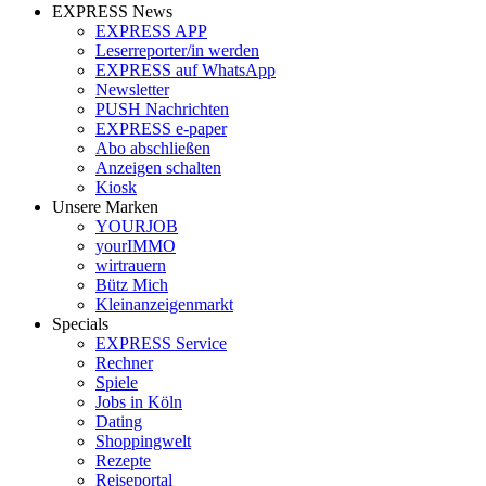
EXPRESS News
EXPRESS APP
Leserreporter/in werden
EXPRESS auf WhatsApp
Newsletter
PUSH Nachrichten
EXPRESS e-paper
Abo abschließen
Anzeigen schalten
Kiosk
Unsere Marken
YOURJOB
yourIMMO
wirtrauern
Bütz Mich
Kleinanzeigenmarkt
Specials
EXPRESS Service
Rechner
Spiele
Jobs in Köln
Dating
Shoppingwelt
Rezepte
Reiseportal