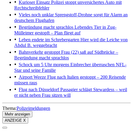
Kurioser Einsatz
Polizei stoppt unversichertes Auto mit
Rechtschreibfehler
Vieles noch unklar
Sprengstoff-Drohne sorgt für Alarm an
deutschem Flughafen
Begründung macht sprachlos
Lebendes Tier in Zug-
Mülleimer gestopft – Plan fliegt auf
Leben endete im Schrebergarten
Hier wird die Leiche von
Abdul B. weggebracht
Bahnverkehr gestoppt
Frau (22) saß auf Südbrücke –
Begründung macht sprachlos
Schock um 5 Uhr morgens
Einbrecher überraschen NFL-
Star und seine Familie
Airport Weeze
Flug nach Italien gestoppt – 200 Reisende
müssen raus
Flug nach Düsseldorf
Passagier schlägt Stewardess – weil
er nicht neben Frau sitzen will
Thema:
Polizeimeldungen
Mehr anzeigen
ANZEIGE X