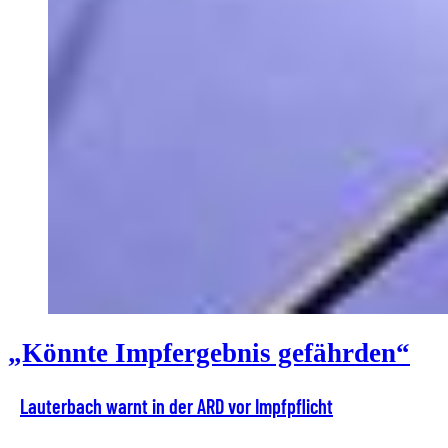
„Könnte Impfergebnis gefährden“
Lauterbach warnt in der ARD vor Impfpflicht