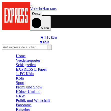
1
Verkehr
Hau raus
Konto
Menü
🐐 1. FC Köln
♥️ Köln
⭐ Promi
🏆 Sport
Home
🛒 Shoppingwelt
Veedelsreporter
🧩 Spiele
Schlagzeilen
EXPRESS E-Paper
1. FC Köln
Köln
Sport
Promi und Show
Kölner Umland
NRW
Politik und Wirtschaft
Panorama
Ratgeber