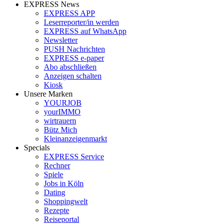
EXPRESS News
EXPRESS APP
Leserreporter/in werden
EXPRESS auf WhatsApp
Newsletter
PUSH Nachrichten
EXPRESS e-paper
Abo abschließen
Anzeigen schalten
Kiosk
Unsere Marken
YOURJOB
yourIMMO
wirtrauern
Bütz Mich
Kleinanzeigenmarkt
Specials
EXPRESS Service
Rechner
Spiele
Jobs in Köln
Dating
Shoppingwelt
Rezepte
Reiseportal