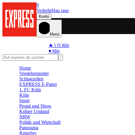
9
Verkehr
Hau raus
Konto
Menü
🐐 1. FC Köln
♥️ Köln
⭐ Promi
🏆 Sport
Home
🛒 Shoppingwelt
Veedelsreporter
🧩 Spiele
Schlagzeilen
EXPRESS E-Paper
1. FC Köln
Köln
Sport
Promi und Show
Kölner Umland
NRW
Politik und Wirtschaft
Panorama
Ratgeber