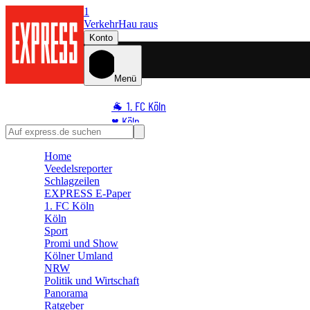
1
Verkehr
Hau raus
Konto
Menü
🐐 1. FC Köln
♥️ Köln
⭐ Promi
Home
🏆 Sport
Veedelsreporter
🛒 Shoppingwelt
Schlagzeilen
🧩 Spiele
EXPRESS E-Paper
1. FC Köln
Köln
Sport
Promi und Show
Kölner Umland
NRW
Politik und Wirtschaft
Panorama
Ratgeber