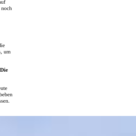
auf
r noch
die
s, um
 Die
eute
dbeben
ssen.