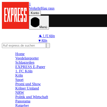
1
Verkehr
Hau raus
Konto
Menü
🐐 1. FC Köln
♥️ Köln
⭐ Promi
🏆 Sport
Home
🛒 Shoppingwelt
Veedelsreporter
🧩 Spiele
Schlagzeilen
EXPRESS E-Paper
1. FC Köln
Köln
Sport
Promi und Show
Kölner Umland
NRW
Politik und Wirtschaft
Panorama
Ratgeber