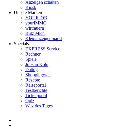
Anzeigen schalten
Kiosk
Unsere Marken
YOURJOB
yourIMMO
wirtrauern
Bütz Mich
Kleinanzeigenmarkt
Specials
EXPRESS Service
Rechner
Spiele
Jobs in Köln
Dating
Shoppingwelt
Rezepte
Reiseportal
Testberichte
Ticketportal
Quiz
Witz des Tages