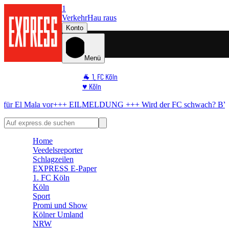
1
Verkehr
Hau raus
Konto
Menü
🐐 1. FC Köln
♥️ Köln
⭐ Promi
vor
+++ EILMELDUNG +++
Wird der FC schwach?
BVB bereitet All
🏆 Sport
🛒 Shoppingwelt
🧩 Spiele
Home
Veedelsreporter
Schlagzeilen
EXPRESS E-Paper
1. FC Köln
Köln
Sport
Promi und Show
Kölner Umland
NRW