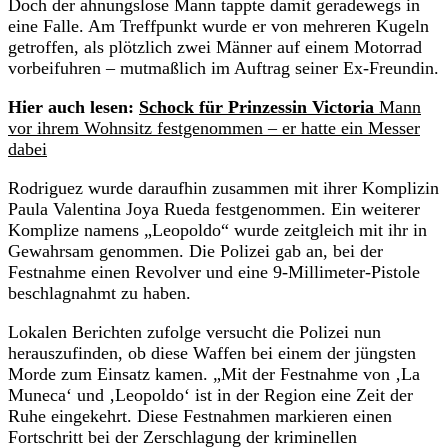
Doch der ahnungslose Mann tappte damit geradewegs in
eine Falle. Am Treffpunkt wurde er von mehreren Kugeln
getroffen, als plötzlich zwei Männer auf einem Motorrad
vorbeifuhren – mutmaßlich im Auftrag seiner Ex-Freundin.
Hier auch lesen:
Schock für Prinzessin Victoria
Mann
vor ihrem Wohnsitz festgenommen – er hatte ein Messer
dabei
Rodriguez wurde daraufhin zusammen mit ihrer Komplizin
Paula Valentina Joya Rueda festgenommen. Ein weiterer
Komplize namens „Leopoldo“ wurde zeitgleich mit ihr in
Gewahrsam genommen. Die Polizei gab an, bei der
Festnahme einen Revolver und eine 9-Millimeter-Pistole
beschlagnahmt zu haben.
Lokalen Berichten zufolge versucht die Polizei nun
herauszufinden, ob diese Waffen bei einem der jüngsten
Morde zum Einsatz kamen. „Mit der Festnahme von ‚La
Muneca‘ und ‚Leopoldo‘ ist in der Region eine Zeit der
Ruhe eingekehrt. Diese Festnahmen markieren einen
Fortschritt bei der Zerschlagung der kriminellen