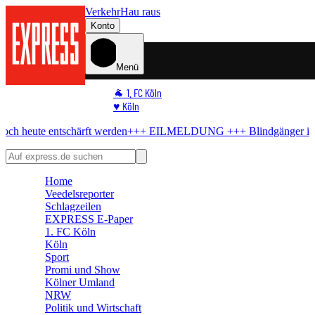
Verkehr
Hau raus
Konto
Menü
🐐 1. FC Köln
♥️ Köln
⭐ Promi
tschärft werden
+++ EILMELDUNG +++
Blindgänger in Köln
Bombe 
🏆 Sport
🛒 Shoppingwelt
🧩 Spiele
Home
Veedelsreporter
Schlagzeilen
EXPRESS E-Paper
1. FC Köln
Köln
Sport
Promi und Show
Kölner Umland
NRW
Politik und Wirtschaft