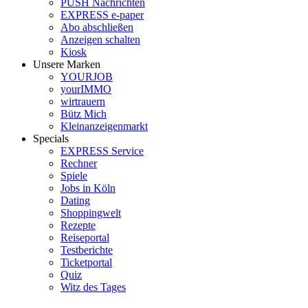
PUSH Nachrichten
EXPRESS e-paper
Abo abschließen
Anzeigen schalten
Kiosk
Unsere Marken
YOURJOB
yourIMMO
wirtrauern
Bütz Mich
Kleinanzeigenmarkt
Specials
EXPRESS Service
Rechner
Spiele
Jobs in Köln
Dating
Shoppingwelt
Rezepte
Reiseportal
Testberichte
Ticketportal
Quiz
Witz des Tages