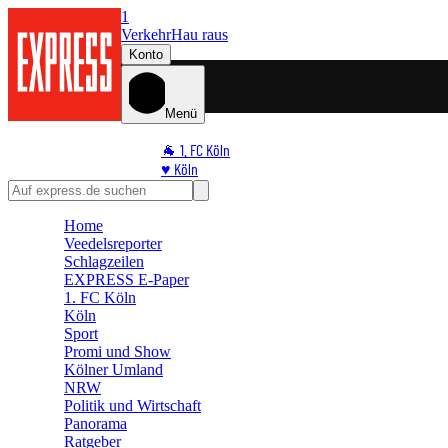
1
Verkehr
Hau raus
Konto
Menü
🐐 1. FC Köln
♥️ Köln
⭐ Promi
🏆 Sport
Home
🛒 Shoppingwelt
Veedelsreporter
🧩 Spiele
Schlagzeilen
EXPRESS E-Paper
1. FC Köln
Köln
Sport
Promi und Show
Kölner Umland
NRW
Politik und Wirtschaft
Panorama
Ratgeber