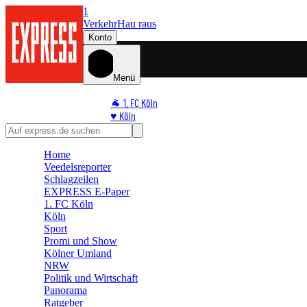
1
Verkehr
Hau raus
Konto
Menü
🐐 1. FC Köln
♥️ Köln
⭐ Promi
🏆 Sport
Home
🛒 Shoppingwelt
Veedelsreporter
🧩 Spiele
Schlagzeilen
EXPRESS E-Paper
1. FC Köln
Köln
Sport
Promi und Show
Kölner Umland
NRW
Politik und Wirtschaft
Panorama
Ratgeber