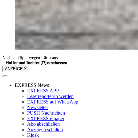
Nachbar flippt wegen Lärm aus
Mutter und Tochter (17) erschossen
ANZEIGE X
EXPRESS News
EXPRESS APP
Leserreporter/in werden
EXPRESS auf WhatsApp
Newsletter
PUSH Nachrichten
EXPRESS e-paper
Abo abschließen
Anzeigen schalten
Kiosk