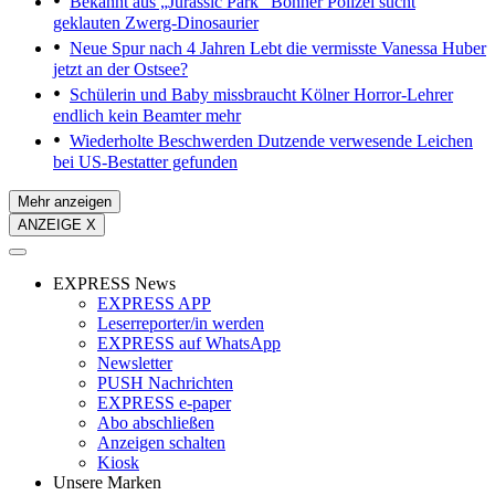
Bekannt aus „Jurassic Park“
Bonner Polizei sucht
geklauten Zwerg-Dinosaurier
Neue Spur nach 4 Jahren
Lebt die vermisste Vanessa Huber
jetzt an der Ostsee?
Schülerin und Baby missbraucht
Kölner Horror-Lehrer
endlich kein Beamter mehr
Wiederholte Beschwerden
Dutzende verwesende Leichen
bei US-Bestatter gefunden
Mehr anzeigen
ANZEIGE X
EXPRESS News
EXPRESS APP
Leserreporter/in werden
EXPRESS auf WhatsApp
Newsletter
PUSH Nachrichten
EXPRESS e-paper
Abo abschließen
Anzeigen schalten
Kiosk
Unsere Marken