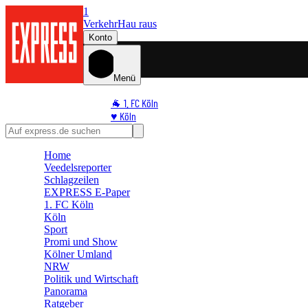
1
Verkehr
Hau raus
Konto
Menü
🐐 1. FC Köln
♥️ Köln
⭐ Promi
🏆 Sport
Home
🛒 Shoppingwelt
Veedelsreporter
🧩 Spiele
Schlagzeilen
EXPRESS E-Paper
1. FC Köln
Köln
Sport
Promi und Show
Kölner Umland
NRW
Politik und Wirtschaft
Panorama
Ratgeber