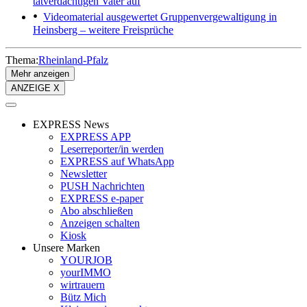
tatverdächtigen Vater auf
Videomaterial ausgewertet
Gruppenvergewaltigung in
Heinsberg – weitere Freisprüche
Thema:
Rheinland-Pfalz
Mehr anzeigen
ANZEIGE X
EXPRESS News
EXPRESS APP
Leserreporter/in werden
EXPRESS auf WhatsApp
Newsletter
PUSH Nachrichten
EXPRESS e-paper
Abo abschließen
Anzeigen schalten
Kiosk
Unsere Marken
YOURJOB
yourIMMO
wirtrauern
Bütz Mich