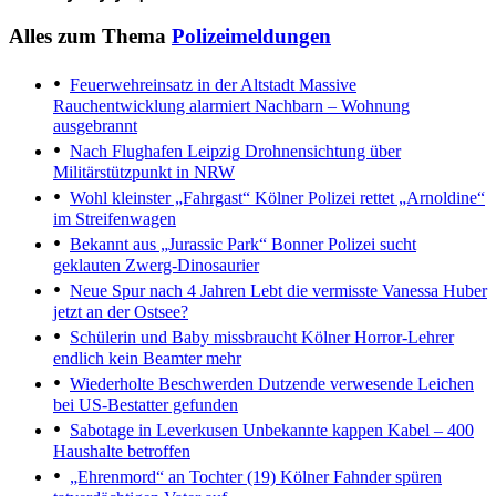
Alles zum Thema
Polizeimeldungen
Feuerwehreinsatz in der Altstadt
Massive
Rauchentwicklung alarmiert Nachbarn – Wohnung
ausgebrannt
Nach Flughafen Leipzig
Drohnensichtung über
Militärstützpunkt in NRW
Wohl kleinster „Fahrgast“
Kölner Polizei rettet „Arnoldine“
im Streifenwagen
Bekannt aus „Jurassic Park“
Bonner Polizei sucht
geklauten Zwerg-Dinosaurier
Neue Spur nach 4 Jahren
Lebt die vermisste Vanessa Huber
jetzt an der Ostsee?
Schülerin und Baby missbraucht
Kölner Horror-Lehrer
endlich kein Beamter mehr
Wiederholte Beschwerden
Dutzende verwesende Leichen
bei US-Bestatter gefunden
Sabotage in Leverkusen
Unbekannte kappen Kabel – 400
Haushalte betroffen
„Ehrenmord“ an Tochter (19)
Kölner Fahnder spüren