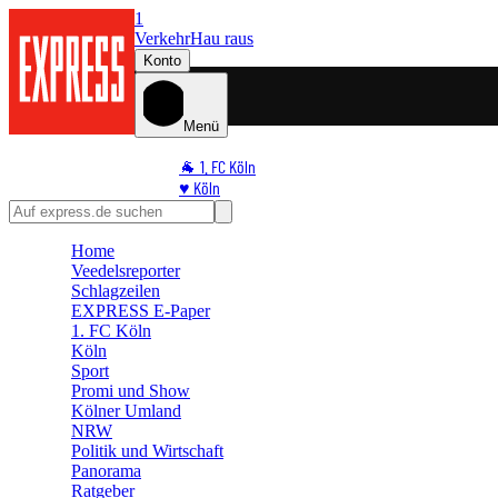
1
Verkehr
Hau raus
Konto
Menü
🐐 1. FC Köln
♥️ Köln
⭐ Promi
🏆 Sport
Home
🛒 Shoppingwelt
Veedelsreporter
🧩 Spiele
Schlagzeilen
EXPRESS E-Paper
1. FC Köln
Köln
Sport
Promi und Show
Kölner Umland
NRW
Politik und Wirtschaft
Panorama
Ratgeber