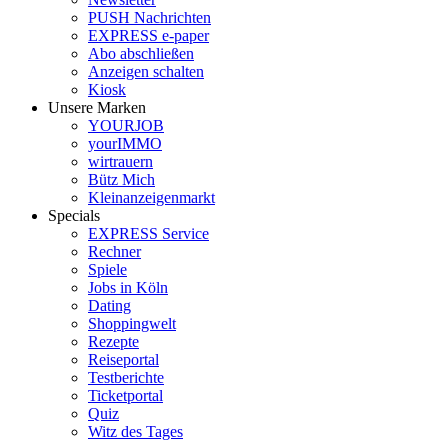
PUSH Nachrichten
EXPRESS e-paper
Abo abschließen
Anzeigen schalten
Kiosk
Unsere Marken
YOURJOB
yourIMMO
wirtrauern
Bütz Mich
Kleinanzeigenmarkt
Specials
EXPRESS Service
Rechner
Spiele
Jobs in Köln
Dating
Shoppingwelt
Rezepte
Reiseportal
Testberichte
Ticketportal
Quiz
Witz des Tages