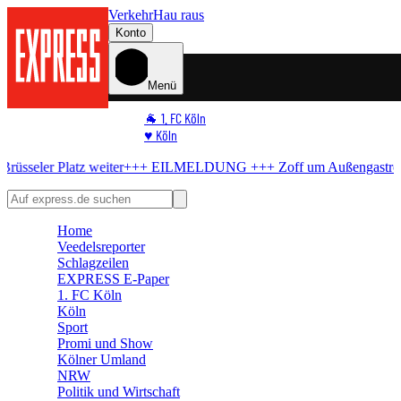
Verkehr
Hau raus
Konto
Menü
🐐 1. FC Köln
♥️ Köln
⭐ Promi
eiter
+++ EILMELDUNG +++
Zoff um Außengastronomie
Stadt knick
🏆 Sport
🛒 Shoppingwelt
🧩 Spiele
Home
Veedelsreporter
Schlagzeilen
EXPRESS E-Paper
1. FC Köln
Köln
Sport
Promi und Show
Kölner Umland
NRW
Politik und Wirtschaft