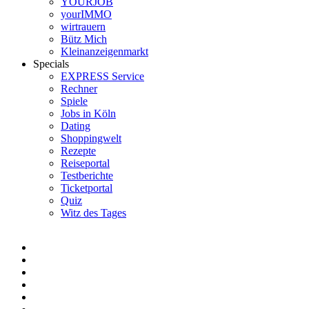
YOURJOB
yourIMMO
wirtrauern
Bütz Mich
Kleinanzeigenmarkt
Specials
EXPRESS Service
Rechner
Spiele
Jobs in Köln
Dating
Shoppingwelt
Rezepte
Reiseportal
Testberichte
Ticketportal
Quiz
Witz des Tages