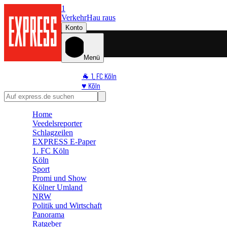
1
Verkehr
Hau raus
Konto
Menü
🐐 1. FC Köln
♥️ Köln
⭐ Promi
🏆 Sport
Home
🛒 Shoppingwelt
Veedelsreporter
🧩 Spiele
Schlagzeilen
EXPRESS E-Paper
1. FC Köln
Köln
Sport
Promi und Show
Kölner Umland
NRW
Politik und Wirtschaft
Panorama
Ratgeber