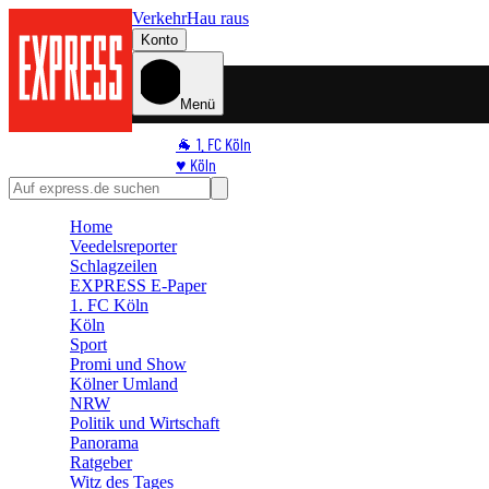
Verkehr
Hau raus
Konto
Menü
🐐 1. FC Köln
♥️ Köln
⭐ Promi
🏆 Sport
Home
🛒 Shoppingwelt
Veedelsreporter
🧩 Spiele
Schlagzeilen
EXPRESS E-Paper
1. FC Köln
Köln
Sport
Promi und Show
Kölner Umland
NRW
Politik und Wirtschaft
Panorama
Ratgeber
Witz des Tages