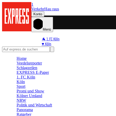
1
Verkehr
Hau raus
Konto
Menü
🐐 1. FC Köln
♥️ Köln
⭐ Promi
🏆 Sport
Home
🛒 Shoppingwelt
Veedelsreporter
🧩 Spiele
Schlagzeilen
EXPRESS E-Paper
1. FC Köln
Köln
Sport
Promi und Show
Kölner Umland
NRW
Politik und Wirtschaft
Panorama
Ratgeber