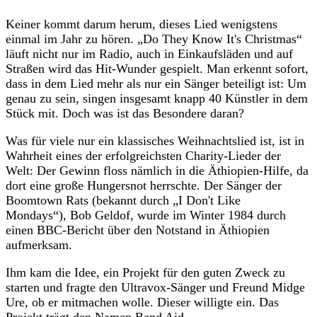
Keiner kommt darum herum, dieses Lied wenigstens
einmal im Jahr zu hören. „Do They Know It's Christmas“
läuft nicht nur im Radio, auch in Einkaufsläden und auf
Straßen wird das Hit-Wunder gespielt. Man erkennt sofort,
dass in dem Lied mehr als nur ein Sänger beteiligt ist: Um
genau zu sein, singen insgesamt knapp 40 Künstler in dem
Stück mit. Doch was ist das Besondere daran?
Was für viele nur ein klassisches Weihnachtslied ist, ist in
Wahrheit eines der erfolgreichsten Charity-Lieder der
Welt: Der Gewinn floss nämlich in die Äthiopien-Hilfe, da
dort eine große Hungersnot herrschte. Der Sänger der
Boomtown Rats (bekannt durch „I Don't Like
Mondays“), Bob Geldof, wurde im Winter 1984 durch
einen BBC-Bericht über den Notstand in Äthiopien
aufmerksam.
Ihm kam die Idee, ein Projekt für den guten Zweck zu
starten und fragte den Ultravox-Sänger und Freund Midge
Ure, ob er mitmachen wolle. Dieser willigte ein. Das
Projekt trägt den Namen Band Aid.