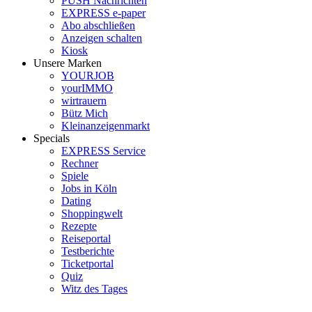
PUSH Nachrichten
EXPRESS e-paper
Abo abschließen
Anzeigen schalten
Kiosk
Unsere Marken
YOURJOB
yourIMMO
wirtrauern
Bütz Mich
Kleinanzeigenmarkt
Specials
EXPRESS Service
Rechner
Spiele
Jobs in Köln
Dating
Shoppingwelt
Rezepte
Reiseportal
Testberichte
Ticketportal
Quiz
Witz des Tages