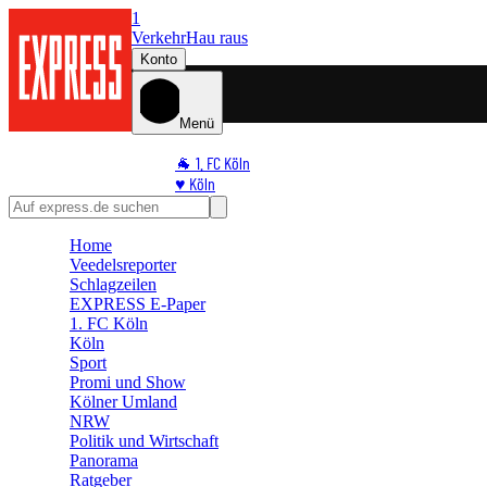
1
Verkehr
Hau raus
Konto
Menü
🐐 1. FC Köln
♥️ Köln
⭐ Promi
🏆 Sport
Home
🛒 Shoppingwelt
Veedelsreporter
🧩 Spiele
Schlagzeilen
EXPRESS E-Paper
1. FC Köln
Köln
Sport
Promi und Show
Kölner Umland
NRW
Politik und Wirtschaft
Panorama
Ratgeber