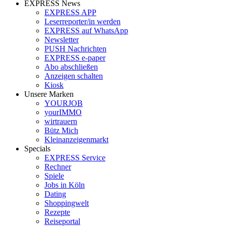
EXPRESS News
EXPRESS APP
Leserreporter/in werden
EXPRESS auf WhatsApp
Newsletter
PUSH Nachrichten
EXPRESS e-paper
Abo abschließen
Anzeigen schalten
Kiosk
Unsere Marken
YOURJOB
yourIMMO
wirtrauern
Bütz Mich
Kleinanzeigenmarkt
Specials
EXPRESS Service
Rechner
Spiele
Jobs in Köln
Dating
Shoppingwelt
Rezepte
Reiseportal