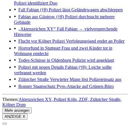
Polizei identifiziert Duo
Fall Fabian (†8)
Polizei lässt Geländewagen abschleppen
Fabian aus Güstrow (†8)
Polizei durchsucht mehrere
Gebäude
„Aktenzeichen XY“
Fall Fabian – vielversprechende
Hinweise
Flucht vor Kölner Polizei
Verfolgungsjagd endet an Poller
Horrorfund in Stuttgart
Frau und zwei Kinder tot in
Wohnung entdeckt
Todes-Schüsse in Oldenburg
Polizist wird angeklagt
Polizei mit neuen Details
Fabian (†8): Leiche sollte
verbrannt werden
Zülpicher Straße
Verwirrter Mann löst Polizeieinsatz aus
Bonner Staatsschutz
Pyro-Attacke auf Grünen-Büro
Themen:
Aktenzeichen XY
Polizei Köln
ZDF
Zülpicher Straße
Kölner Dom
Mehr anzeigen
ANZEIGE X