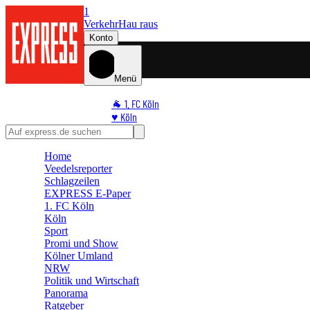
1
Verkehr
Hau raus
Konto
Menü
🐐 1. FC Köln
♥️ Köln
⭐ Promi
🏆 Sport
Home
🛒 Shoppingwelt
Veedelsreporter
🧩 Spiele
Schlagzeilen
EXPRESS E-Paper
1. FC Köln
Köln
Sport
Promi und Show
Kölner Umland
NRW
Politik und Wirtschaft
Panorama
Ratgeber