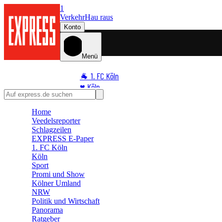
1
Verkehr
Hau raus
Konto
Menü
🐐 1. FC Köln
♥️ Köln
⭐ Promi
Home
🏆 Sport
Veedelsreporter
🛒 Shoppingwelt
Schlagzeilen
🧩 Spiele
EXPRESS E-Paper
1. FC Köln
Köln
Sport
Promi und Show
Kölner Umland
NRW
Politik und Wirtschaft
Panorama
Ratgeber