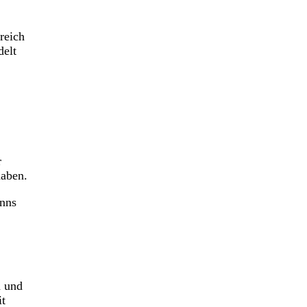
reich
delt
r
haben.
anns
n und
it