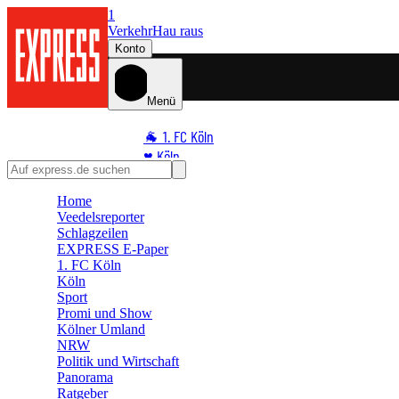
1
Verkehr
Hau raus
Konto
Menü
🐐 1. FC Köln
♥️ Köln
⭐ Promi
Home
🏆 Sport
Veedelsreporter
🛒 Shoppingwelt
Schlagzeilen
🧩 Spiele
EXPRESS E-Paper
1. FC Köln
Köln
Sport
Promi und Show
Kölner Umland
NRW
Politik und Wirtschaft
Panorama
Ratgeber