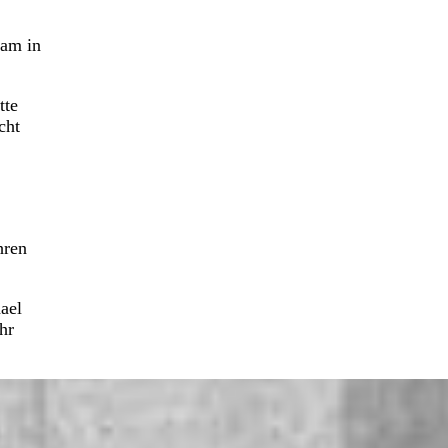
kam in
tte
cht
hren
ael
hr