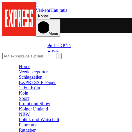
1
Verkehr
Hau raus
Konto
Menü
🐐 1. FC Köln
♥️ Köln
⭐ Promi
Home
🏆 Sport
Veedelsreporter
🛒 Shoppingwelt
Schlagzeilen
🧩 Spiele
EXPRESS E-Paper
1. FC Köln
Köln
Sport
Promi und Show
Kölner Umland
NRW
Politik und Wirtschaft
Panorama
Ratgeber