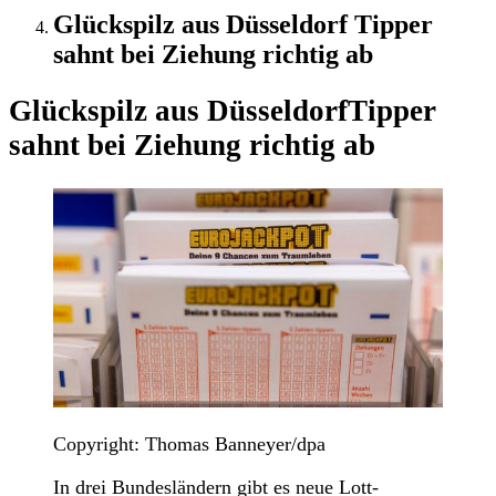
Glückspilz aus Düsseldorf Tipper
sahnt bei Ziehung richtig ab
Glückspilz aus Düsseldorf
Tipper
sahnt bei Ziehung richtig ab
Copyright: Thomas Banneyer/dpa
In drei Bundesländern gibt es neue Lott-