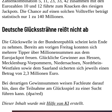
Zahlenkombination 5, 11, 23, 33, 42 zusammen mit den
Eurozahlen 10 und 12 führte zum Knacken des riesigen
Jackpots. Die Chance auf einen solchen Volltreffer beträgt
statistisch nur 1 zu 140 Millionen.
Deutsche Glückssträhne reißt nicht ab
Die Glückswelle in der Bundesrepublik scheint kein Ende
zu nehmen. Bereits am vorigen Freitag konnten sich
mehrere Tipper über Millionensummen aus dem
Eurojackpot freuen. Glückliche Gewinner aus Hessen,
Mecklenburg-Vorpommern, Niedersachsen, Nordrhein-
Westfalen sowie dem Saarland sicherten sich jeweils einen
Betrag von 2,3 Millionen Euro.
Bei derartigen Gewinnsummen weisen Fachleute darauf
hin, dass die Teilnahme am Glücksspiel zu einer Sucht
führen kann. (dpa/red)
Dieser Inhalt wurde mit
Hilfe von KI
erstellt.