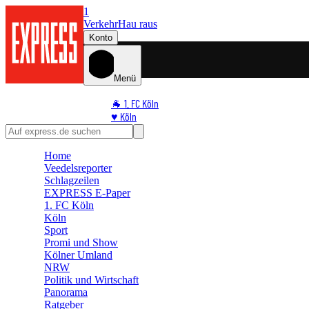
1
Verkehr
Hau raus
Konto
Menü
🐐 1. FC Köln
♥️ Köln
⭐ Promi
🏆 Sport
Home
🛒 Shoppingwelt
Veedelsreporter
🧩 Spiele
Schlagzeilen
EXPRESS E-Paper
1. FC Köln
Köln
Sport
Promi und Show
Kölner Umland
NRW
Politik und Wirtschaft
Panorama
Ratgeber