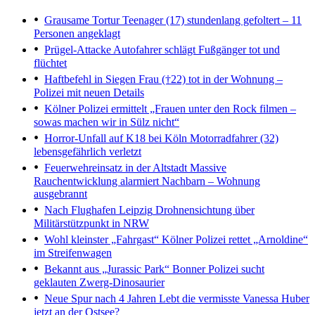
Grausame Tortur
Teenager (17) stundenlang gefoltert – 11
Personen angeklagt
Prügel-Attacke
Autofahrer schlägt Fußgänger tot und
flüchtet
Haftbefehl in Siegen
Frau (†22) tot in der Wohnung –
Polizei mit neuen Details
Kölner Polizei ermittelt
„Frauen unter den Rock filmen –
sowas machen wir in Sülz nicht“
Horror-Unfall auf K18 bei Köln
Motorradfahrer (32)
lebensgefährlich verletzt
Feuerwehreinsatz in der Altstadt
Massive
Rauchentwicklung alarmiert Nachbarn – Wohnung
ausgebrannt
Nach Flughafen Leipzig
Drohnensichtung über
Militärstützpunkt in NRW
Wohl kleinster „Fahrgast“
Kölner Polizei rettet „Arnoldine“
im Streifenwagen
Bekannt aus „Jurassic Park“
Bonner Polizei sucht
geklauten Zwerg-Dinosaurier
Neue Spur nach 4 Jahren
Lebt die vermisste Vanessa Huber
jetzt an der Ostsee?