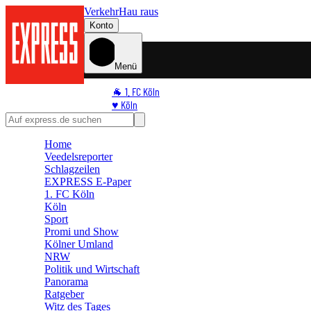
Verkehr
Hau raus
Konto
Menü
🐐 1. FC Köln
♥️ Köln
⭐ Promi
🏆 Sport
Home
🛒 Shoppingwelt
Veedelsreporter
🧩 Spiele
Schlagzeilen
EXPRESS E-Paper
1. FC Köln
Köln
Sport
Promi und Show
Kölner Umland
NRW
Politik und Wirtschaft
Panorama
Ratgeber
Witz des Tages