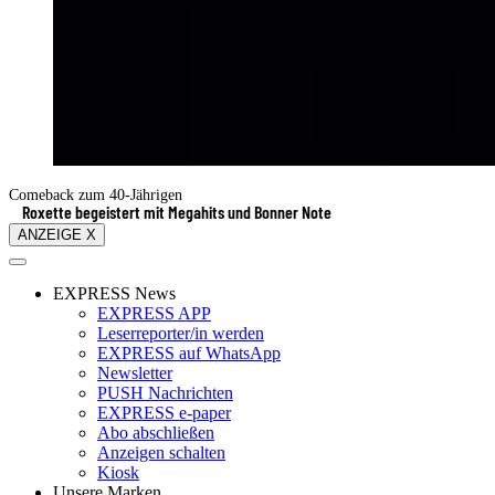
Comeback zum 40-Jährigen
Roxette begeistert mit Megahits und Bonner Note
ANZEIGE X
EXPRESS News
EXPRESS APP
Leserreporter/in werden
EXPRESS auf WhatsApp
Newsletter
PUSH Nachrichten
EXPRESS e-paper
Abo abschließen
Anzeigen schalten
Kiosk
Unsere Marken