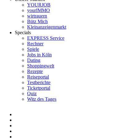
YOURJOB
yourIMMO
wirtrauern
Bütz Mich
Kleinanzeigenmarkt
Specials
EXPRESS Service
Rechner
Spiele
Jobs in Köln
Dating
Shoppingwelt
Rezepte
Reiseportal
Testberichte
Ticketportal
Quiz
Witz des Tages